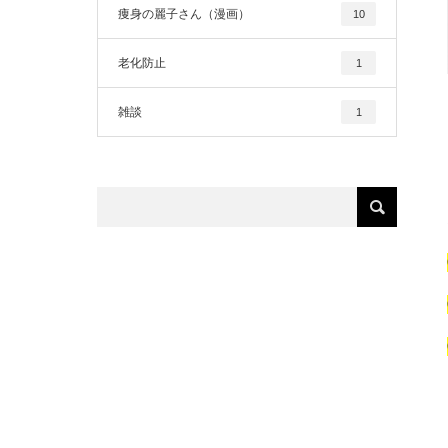
痩身の麗子さん（漫画）
10
老化防止
1
雑談
1