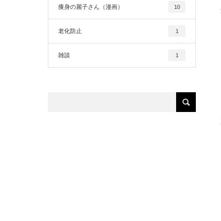
痩身の麗子さん（漫画）
10
老化防止
1
雑談
1