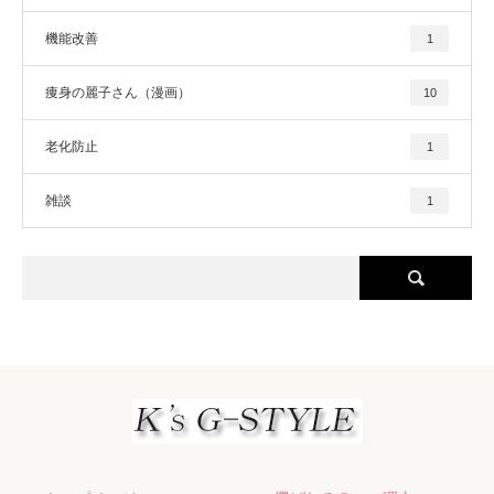
機能改善
1
痩身の麗子さん（漫画）
10
老化防止
1
雑談
1