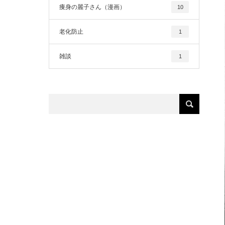
痩身の麗子さん（漫画）
10
老化防止
1
雑談
1